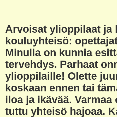
Arvoisat ylioppilaat j
kouluyhteisö: opettajat
Minulla on kunnia esit
tervehdys. Parhaat onni
ylioppilaille! Olette ju
koskaan ennen tai täm
iloa ja ikävää. Varmaa 
tuttu yhteisö hajoaa. 