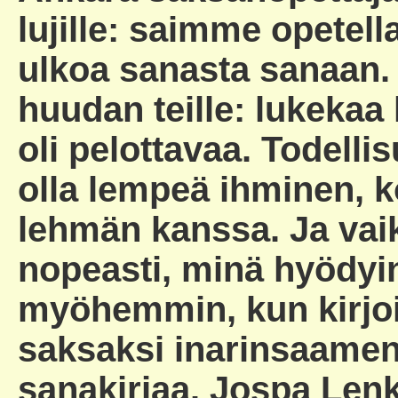
lujille: saimme opetell
ulkoa sanasta sanaan.
huudan teille: lukekaa 
oli pelottavaa. Todell
olla lempeä ihminen, k
lehmän kanssa. Ja vai
nopeasti, minä hyödyi
myöhemmin, kun kirjoi
saksaksi inarinsaamen 
sanakirjaa. Jospa Lenk