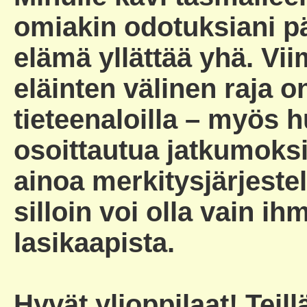
omiakin odotuksiani pä
elämä yllättää yhä. Vi
eläinten välinen raja o
tieteenaloilla – myös hu
osoittautua jatkumoksi
ainoa merkitysjärjeste
silloin voi olla vain i
lasikaapista.
Hyvät ylioppilaat! Teil