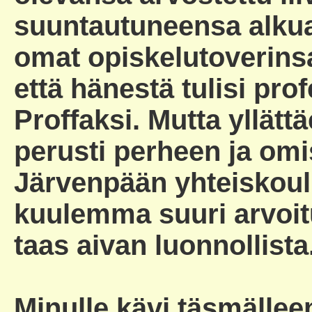
suuntautuneensa alkua
omat opiskelutoverinsa 
että hänestä tulisi pro
Proffaksi. Mutta yllättä
perusti perheen ja omis
Järvenpään yhteiskoulu
kuulemma suuri arvoit
taas aivan luonnollista
Minulle kävi täsmällee