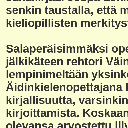
senkin taustalla, että m
kieliopillisten merkitys
Salaperäisimmäksi opet
jälkikäteen rehtori Väi
lempinimeltään yksinker
Äidinkielenopettajana 
kirjallisuutta, varsinki
kirjoittamista. Koskaan
olevansa arvostettu liiv