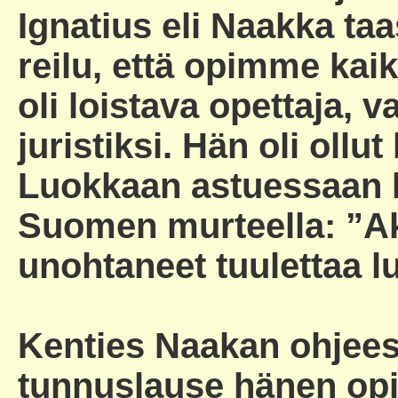
Ignatius eli Naakka taa
reilu, että opimme kaik
oli loistava opettaja, 
juristiksi. Hän oli ollu
Luokkaan astuessaan hä
Suomen murteella: ”Ak
unohtaneet tuulettaa 
Kenties Naakan ohjees
tunnuslause hänen opis